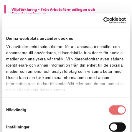
Viljeförklaring - från Arbetsförmedlingen och
Försäkringskassan
Publicerad: 24/6 -21
Samverkan genom Samordningsförbund är viktigt. En
viljeförklaring har tagits fram utav Arbetsförmedlingen och
Denna webbplats använder cookies
Försäkringskassan om hur myndigheterna tillsammans ska
ta ett större ansvar för samverkan genom
Vi använder enhetsidentifierare för att anpassa innehållet och
samordningsförbunden. &nb...
annonserna till användarna, tillhandahålla funktioner för sociala
medier och analysera vår trafik. Vi vidarebefordrar även sådana
identifierare och annan information från din enhet till de sociala
Nyhetsbrev sommar 2021
Publicerad: 22/6 -21
medier och annons- och analysföretag som vi samarbetar med.
Dessa kan i sin tur kombinera informationen med annan
information som du har tillhandahållit eller som de har samlat in
Brukarinflytande Kronoberg
när du har använt deras tjänster.
Publicerad: 9/6 -21
Samverkan i Projekt Brukarinflytande Inom ramen för
Samtyckesval
psykisk hälsa har staten gjort stora satsningar på att
Nödvändig
stärka patientens egenmakt samt möjlighet att medverka i
utformningen av den vård och det stöd som erbjuds. I
Kronobergs län bedriv...
Inställningar