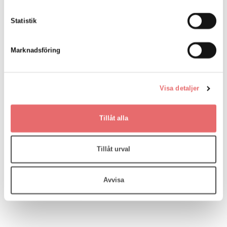
Vill du ha stöd i ditt arbete med SIP?
Publicerad: 4/6 -21
Statistik
Tycker du att det är svårt att veta hur du ska göra i ditt
arbete med SIP? Kolla in filmen!
Marknadsföring
Tjänstedesign Grundkurs - 31 augusti 2021
Publicerad: 2/6 -21
Visa detaljer
Tillåt alla
Tillåt urval
Avvisa