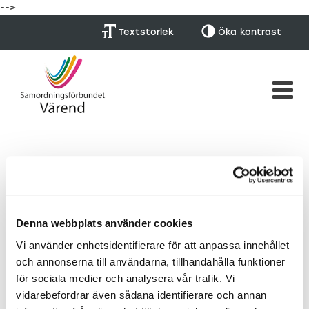
-->
Textstorlek
Öka
kontrast
Denna webbplats använder cookies
Arkiv för oktober 2025
Vi använder enhetsidentifierare för att anpassa innehållet
och annonserna till användarna, tillhandahålla funktioner
Nyhetsbrev oktober 2025
för sociala medier och analysera vår trafik. Vi
Publicerad: 7/10 -25
vidarebefordrar även sådana identifierare och annan