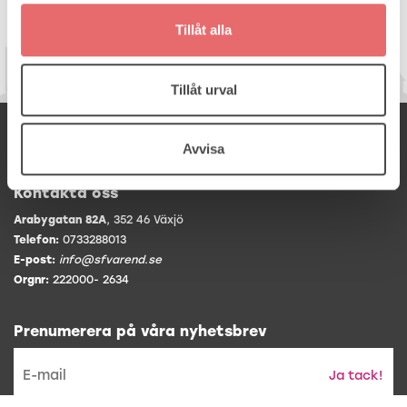
Tillåt alla
Tillåt urval
Samordningsförbundet Värend
Avvisa
Följ oss på
Kontakta oss
Arabygatan 82A
, 352 46 Växjö
Telefon:
0733288013
E-post:
info@sfvarend.se
Orgnr:
222000- 2634
Prenumerera på våra nyhetsbrev
Ja tack!