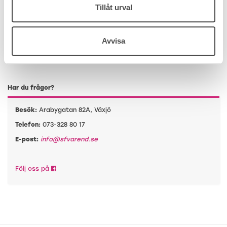
Tillåt urval
Kan du inte se plandiscen? Klicka här
Avvisa
Mötesforum
Har du frågor?
Besök:
Arabygatan 82A, Växjö
Telefon:
073-328 80 17
E-post:
info@sfvarend.se
Följ oss på