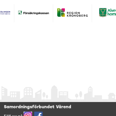
Samordningsförbundet Värend