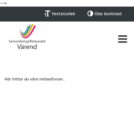
-->
Textstorlek
Öka
kontrast
Här hittar du våra mötesforum..