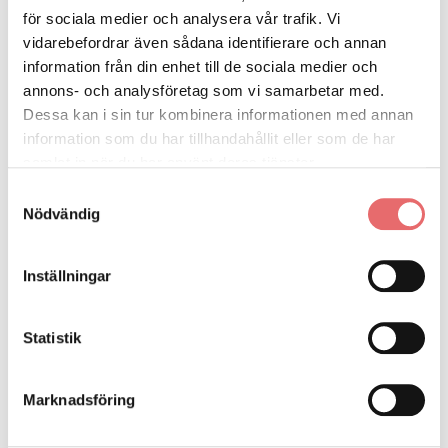
Den 20 april hade vi en kickoff gällande BIP.
Här
har ni filmerna
för sociala medier och analysera vår trafik. Vi
och nedan kan ni se bildspelet:
vidarebefordrar även sådana identifierare och annan
information från din enhet till de sociala medier och
annons- och analysföretag som vi samarbetar med.
Dessa kan i sin tur kombinera informationen med annan
information som du har tillhandahållit eller som de har
samlat in när du har använt deras tjänster.
Samtyckesval
Nödvändig
Inställningar
Statistik
Marknadsföring