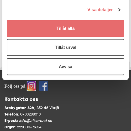
Visa detaljer
Tillåt alla
Tillåt urval
Avvisa
Samordningsförbundet Värend
Följ oss på
Kontakta oss
Arabygatan 82A
, 352 46 Växjö
Telefon:
0733288013
E-post:
info@sfvarend.se
Orgnr:
222000- 2634