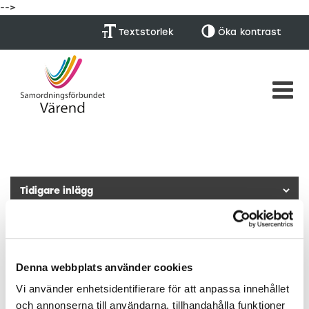
-->
Textstorlek
Öka
kontrast
BIP -Filmer och bildspel ifrån
Kickoff
Denna webbplats använder cookies
Publicerad: 20/4 -22
Vi använder enhetsidentifierare för att anpassa innehållet
och annonserna till användarna, tillhandahålla funktioner