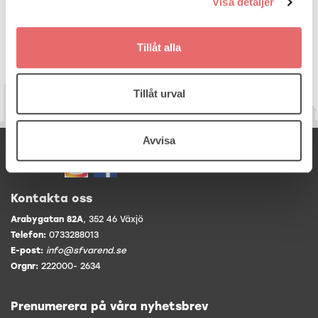
Visa detaljer
Tillåt alla
Tillåt urval
Avvisa
Samordningsförbundet Värend
Följ oss på
Kontakta oss
Arabygatan 82A
, 352 46 Växjö
Telefon:
0733288013
E-post:
info@sfvarend.se
Orgnr:
222000- 2634
Prenumerera på våra nyhetsbrev