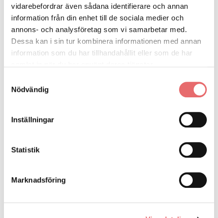
Den 4 april hade vi ett förrankringsmöte angående BIP. Här nedan
vidarebefordrar även sådana identifierare och annan
kan du se materialet ifrån det tillfället.
information från din enhet till de sociala medier och
annons- och analysföretag som vi samarbetar med.
BIldspel
Dessa kan i sin tur kombinera informationen med annan
information som du har tillhandahållit eller som de har
Checklista för implementering av progressionsmätning
samlat in när du har använt deras tjänster.
Samtyckesval
Nödvändig
Rapporten om handledares tilltro:
Tilltron till jobbchansen
som teoretiskt begrepp och empiriskt fenomen - Væksthusets
Forskningscenter (vaeksthusets-forskningscenter.dk
Inställningar
Statistik
Marknadsföring