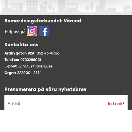
Samordningsförbundet Värend
Följ oss på
Kontakta oss
Arabygatan 82A
, 352 46 Växjö
Telefon:
0733288013
E-post:
info@sfvarend.se
Orgnr:
222000- 2634
Prenumerera på våra nyhetsbrev
Ja tack!
* Genom att prenumerera accepterar du att vi hanterar din epost
och gör utskick.