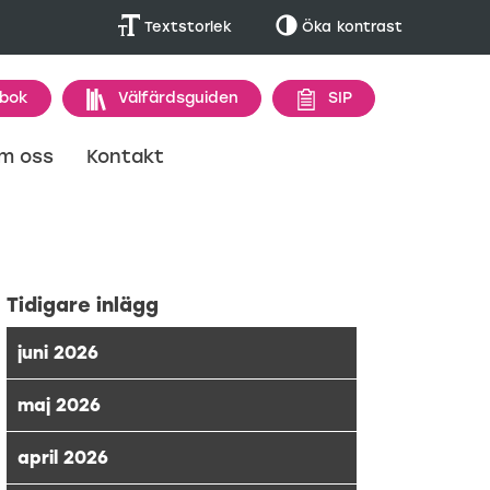
Textstorlek
Öka
kontrast
 bok
Välfärdsguiden
SIP
m oss
Kontakt
Tidigare inlägg
juni 2026
maj 2026
april 2026