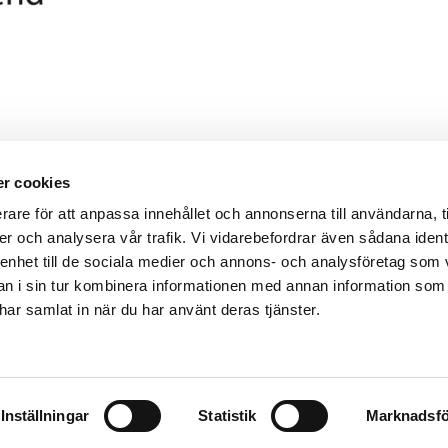
r cookies
rare för att anpassa innehållet och annonserna till användarna, t
er och analysera vår trafik. Vi vidarebefordrar även sådana ident
 enhet till de sociala medier och annons- och analysföretag som 
 i sin tur kombinera informationen med annan information som
Kontakta oss
e har samlat in när du har använt deras tjänster.
Arabygatan 82A
, 352 46 Väx
Telefon:
0733288013
E-post:
info@sfvarend.se
Orgnr:
222000- 2634
Inställningar
Statistik
Marknadsfö