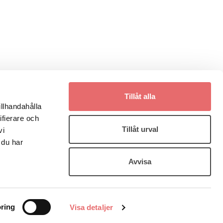
Tillåt alla
illhandahålla
ifierare och
Tillåt urval
vi
 du har
Prenumerera på våra
nyhetsbrev
Avvisa
jö
Ja tack!
ring
Visa detaljer
* Genom att prenumerera accepterar du
att vi hanterar din epost och gör utskick.