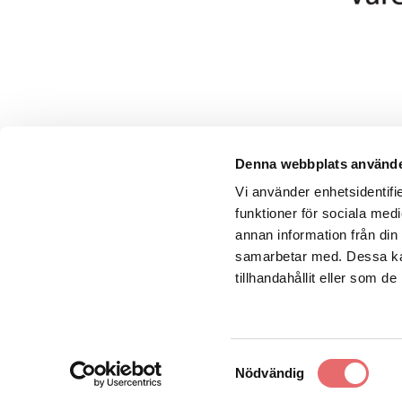
Denna webbplats använde
Vi använder enhetsidentifie
funktioner för sociala medi
annan information från din
samarbetar med. Dessa kan
Samordningsförbundet Värend
tillhandahållit eller som d
Följ oss på
Samtyckesval
Nödvändig