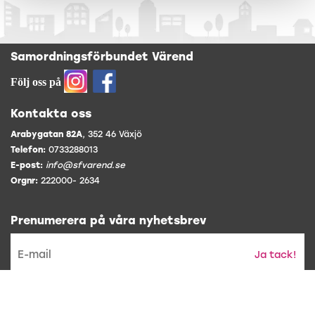
Samordningsförbundet Värend
Följ oss på
Kontakta oss
Arabygatan 82A
, 352 46 Växjö
Telefon:
0733288013
E-post:
info@sfvarend.se
Orgnr:
222000- 2634
Prenumerera på våra nyhetsbrev
Ja tack!
* Genom att prenumerera accepterar du att vi hanterar din epost
och gör utskick.