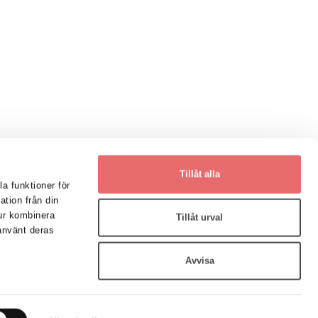
Tillåt alla
la funktioner för
ation från din
ur kombinera
Tillåt urval
 använt deras
Prenumerera på våra
nyhetsbrev
jö
Avvisa
Ja tack!