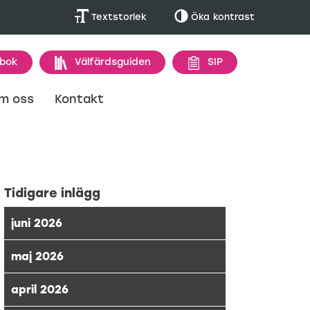
Textstorlek
Öka
kontrast
 bok
Välfärdsguiden
SIP
m oss
Kontakt
Tidigare inlägg
juni 2026
maj 2026
april 2026