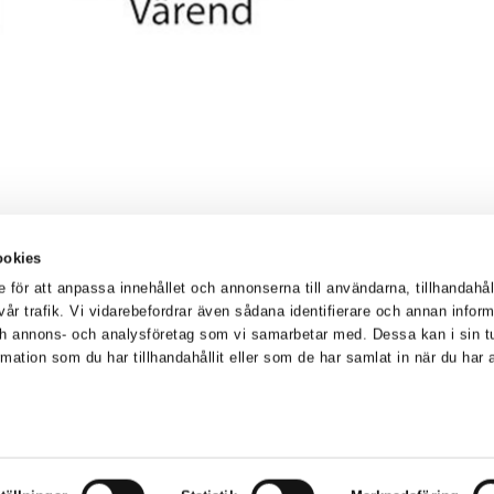
ookies
e för att anpassa innehållet och annonserna till användarna, tillhandahål
år trafik. Vi vidarebefordrar även sådana identifierare och annan inform
och annons- och analysföretag som vi samarbetar med. Dessa kan i sin t
mation som du har tillhandahållit eller som de har samlat in när du har
Kontakta oss
Arabygatan 82A
, 352 46 Väx
Telefon:
0733288013
E-post:
info@sfvarend.se
Orgnr:
222000- 2634