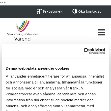
-->
Textstorlek
Öka
kontrast
Denna webbplats använder cookies
Vi använder enhetsidentifierare för att anpassa innehållet
Presentation och utvärdering
och annonserna till användarna, tillhandahålla funktioner
från #breakfastatsfvarend
för sociala medier och analysera vår trafik. Vi
vidarebefordrar även sådana identifierare och annan
Publicerad: 19/12 -19
information från din enhet till de sociala medier och
annons- och analysföretag som vi samarbetar med.