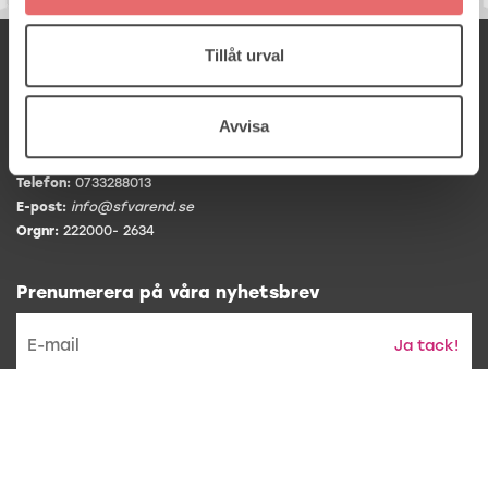
Samordningsförbundet Värend
Tillåt urval
Följ oss på
Kontakta oss
Avvisa
Arabygatan 82A
, 352 46 Växjö
Telefon:
0733288013
E-post:
info@sfvarend.se
Orgnr:
222000- 2634
Prenumerera på våra nyhetsbrev
Ja tack!
* Genom att prenumerera accepterar du att vi hanterar din epost
och gör utskick.