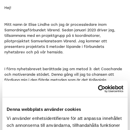
Hej!
Mitt namn är Elise Lindhe och jag är processledare inom
Samordningsförbundet Värend. Sedan januari 2023 driver jag,
tillsammans med en projektgrupp på 6 koordinatorer,
pilotprojektet Samverkansteam Värend. Jag kommer att
presentera projektets 5 metoder löpande i förbundets
nyhetsbrev och på vår hemsida.
I förra nyhetsbrevet berättade jag om metod 3: det Coachande
och motiverande stödet. Denna gång vill jag ta chansen att
fördjupa mig i den fjärde metoden som är det Kollegiala
ärendestödet.
Många verksamheter som arbetar med utsatta människor
erbjuder medarbetarna någon typ av stöd i arbetet med
Denna webbplats använder cookies
deltagare/klienter/patienter. Det kan handla om professionell
Vi använder enhetsidentifierare för att anpassa innehållet
handledning i grupp eller enskilt, det kan beröra hur man ska
förhålla sig till gränsdragning i yrkesrollen eller mer fokusera på
och annonserna till användarna, tillhandahålla funktioner
stöd i enskilda ärenden.