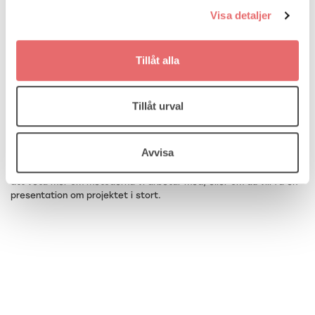
arbetar på samma sätt eller med projektets målgrupp. Syftet
Visa detaljer
med metoden är därför både att bidra till att nå goda resultat i
deltagararbetet och att ge varandra stöd i rollen som
koordinator.
Tillåt alla
I nästa nyhetsbrev kommer jag att fördjupa mig i den femte, och
sista, metoden Förstärkt samverkan och kompetensutveckling.
Tillåt urval
Jag hoppas att du är intresserad av att ta del även av den
metoden.
Avvisa
Kontakta gärna Samverkansteam Värend om du är intresserad av
att veta mer om metoderna vi arbetar med, eller om du vill få en
presentation om projektet i stort.