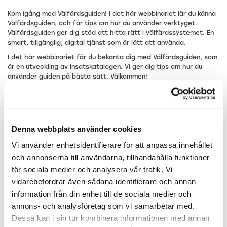
Kom igång med Välfärdsguiden! I det här webbinariet lär du känna
Välfärdsguiden, och får tips om hur du använder verktyget.
Välfärdsguiden ger dig stöd att hitta rätt i välfärdssystemet. En
smart, tillgänglig, digital tjänst som är lätt att använda.
I det här webbinariet får du bekanta dig med Välfärdsguiden, som
är en utveckling av Insatskatalogen. Vi ger dig tips om hur du
använder guiden på bästa sätt. Välkommen!
Detta webbinarium arrangeras av Välfärdsguidens redaktion på
Samordningsförbundet Centrala Östergötland.
Vi har 100 platser per tillfälle. Först till kvarn gäller.
Denna webbplats använder cookies
Vi använder enhetsidentifierare för att anpassa innehållet
och annonserna till användarna, tillhandahålla funktioner
för sociala medier och analysera vår trafik. Vi
vidarebefordrar även sådana identifierare och annan
information från din enhet till de sociala medier och
annons- och analysföretag som vi samarbetar med.
Dessa kan i sin tur kombinera informationen med annan