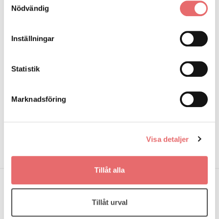
Utbildningsinsatser
Tidigare utbildningsinsatser
Nödvändig
Har du frågor?
Inställningar
Besök:
Arabygatan 82A, Växjö
Statistik
Telefon:
073-328 80 17
E-post:
info@sfvarend.se
Marknadsföring
Följ oss på
Visa detaljer
Tillåt alla
Tillåt urval