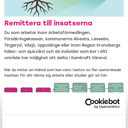
Remittera till insatserna
Du som arbetar inom Arbetsförmedlingen,
Försäkringskassan, kommunerna Alvesta, Lessebo,
Tingsryd, Växjö, Uppvidinge eller inom Region Kronobergs
hälso- och sjukvård och de individer som bor i ditt
område har möjlighet att delta i SamKraft Värend.
När du möter en individ som kan vara i behov av fler samordnade
insatser för att närma sig arbete eller studier gör så här:
1. Identifiering av behov
Du som tjänsteperson uppmärksammar att en individ har behov
av utökat och samordnat stöd för att komma vidare mot arbete,