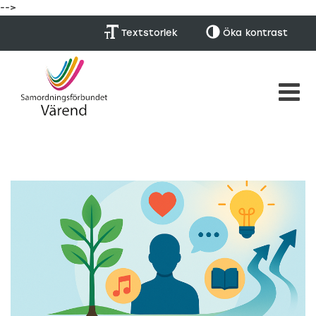
-->
Textstorlek
Öka
kontrast